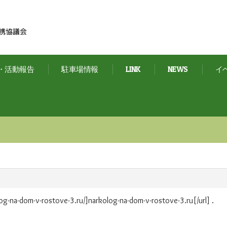
・活動報告
駐車場情報
LINK
NEWS
イ
g-na-dom-v-rostove-3.ru/]narkolog-na-dom-v-rostove-3.ru[/url] .