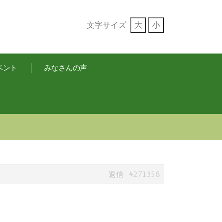
文字サイズ
大
小
ベント
みなさんの声
#271358
返信