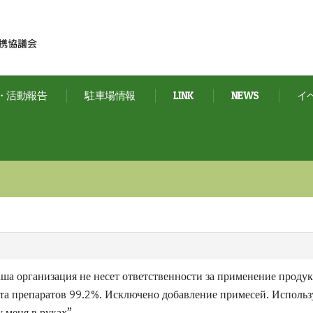
・活動報告
駐車場情報
LINK
NEWS
イ
ша организация не несет ответственности за применение проду
та препаратов 99.2%. Исключено добавление примесей. Используе
у меня в руках”