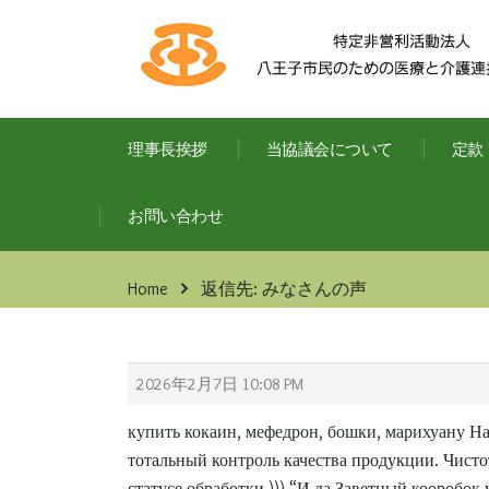
理事長挨拶
当協議会について
定款
お問い合わせ
Home
返信先: みなさんの声
2026年2月7日 10:08 PM
купить кокаин, мефедрон, бошки, марихуану
На
тотальный контроль качества продукции. Чисто
статусе обработки ))) “И да Заветный кооробок 