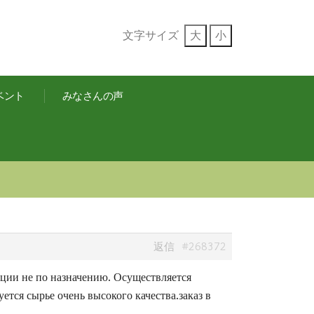
文字サイズ
大
小
ベント
みなさんの声
#268372
返信
кции не по назначению. Осуществляется
тся сырье очень высокого качества.заказ в