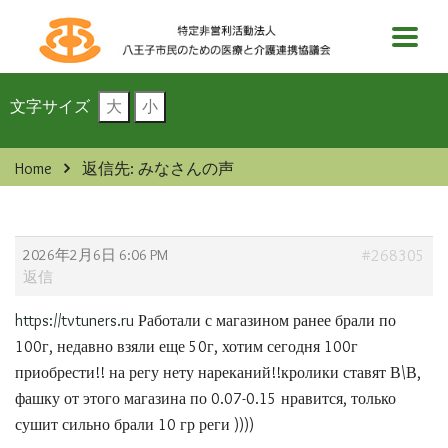
文字サイズ
大
小
Home
返信先: みなさんの声
2026年2月6日 6:06 PM
#268305
返信
https://tvtuners.ru
Работали с магазином ранее брали по
100г, недавно взяли еще 50г, хотим сегодня 100г
приобрести!! на регу нету нареканий!!кролики ставят В\В,
фашку от этого магазина по 0.07-0.15 нравится, только
сушит сильно брали 10 гр реги ))))