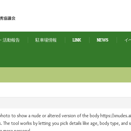
・活動報告
駐車場情報
LINK
NEWS
イ
 photo to show a nude or altered version of the body
https://xnudes.a
ds. The tool works by letting you pick details like age, body type, an
ce more personal