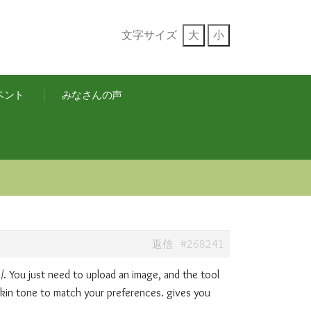
文字サイズ
大
小
ベント
みなさんの声
#268241
返信
i/. You just need to upload an image, and the tool
d skin tone to match your preferences. gives you