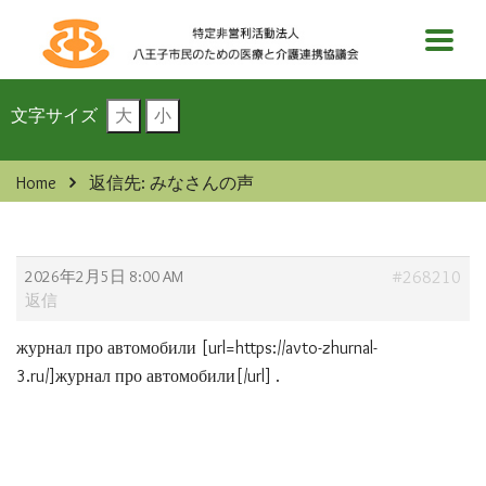
文字サイズ
大
小
Home
返信先: みなさんの声
2026年2月5日 8:00 AM
#268210
返信
журнал про автомобили [url=https://avto-zhurnal-
3.ru/]журнал про автомобили[/url] .