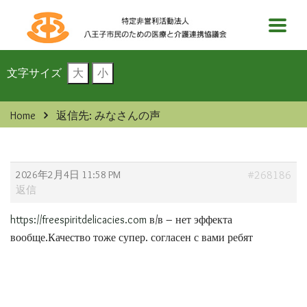
文字サイズ
大
小
Home
返信先: みなさんの声
2026年2月4日 11:58 PM
#268186
返信
https://freespiritdelicacies.com
в/в – нет эффекта
вообще.Качество тоже супер. согласен с вами ребят