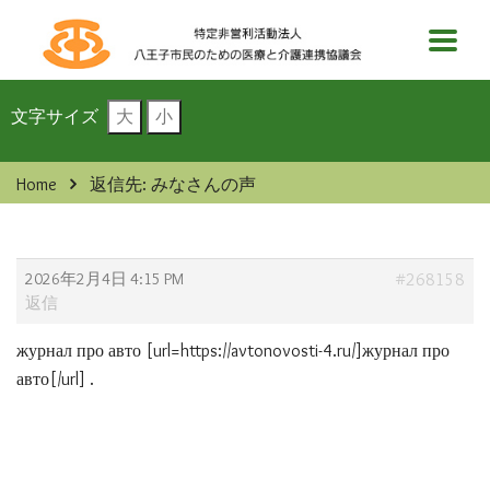
文字サイズ
大
小
Home
返信先: みなさんの声
2026年2月4日 4:15 PM
#268158
返信
журнал про авто [url=https://avtonovosti-4.ru/]журнал про
авто[/url] .