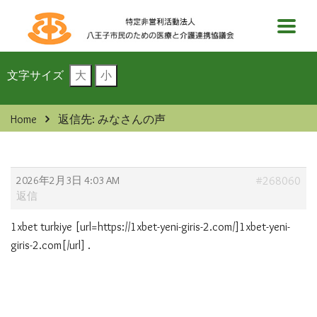
文字サイズ
大
小
Home
返信先: みなさんの声
2026年2月3日 4:03 AM
#268060
返信
1xbet turkiye [url=https://1xbet-yeni-giris-2.com/]1xbet-yeni-
giris-2.com[/url] .