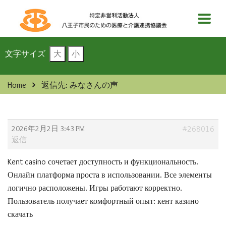
文字サイズ
大
小
Home
返信先: みなさんの声
2026年2月2日 3:43 PM
#268016
返信
Kent casino сочетает доступность и функциональность.
Онлайн платформа проста в использовании. Все элементы
логично расположены. Игры работают корректно.
Пользователь получает комфортный опыт:
кент казино
скачать