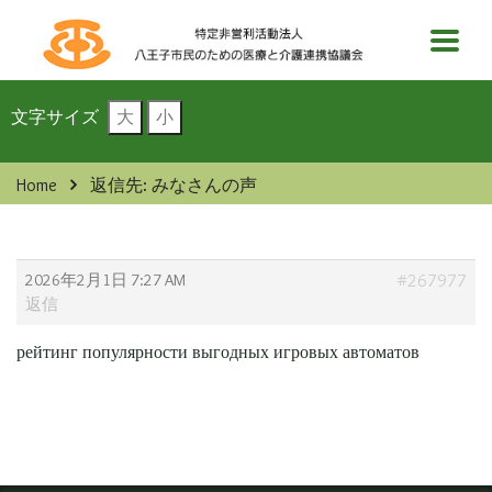
文字サイズ
大
小
Home
返信先: みなさんの声
2026年2月1日 7:27 AM
#267977
返信
рейтинг популярности выгодных игровых автоматов