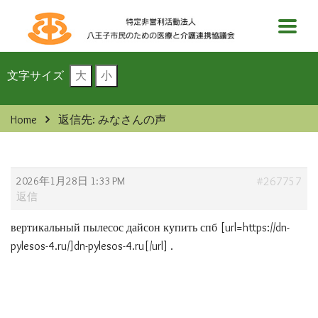
文字サイズ
大
小
Home
返信先: みなさんの声
2026年1月28日 1:33 PM
#267757
返信
вертикальный пылесос дайсон купить спб [url=https://dn-
pylesos-4.ru/]dn-pylesos-4.ru[/url] .