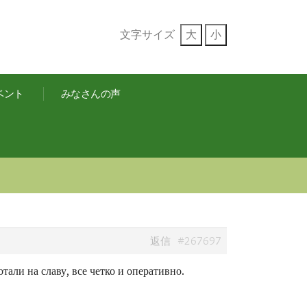
文字サイズ
大
小
ベント
みなさんの声
#267697
返信
тали на славу, все четко и оперативно.