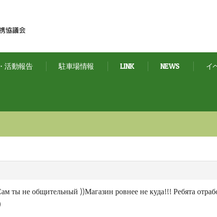
・活動報告
駐車場情報
LINK
NEWS
イ
ам ты не общительный ))Магазин ровнее не куда!!! Ребята отрабо
)