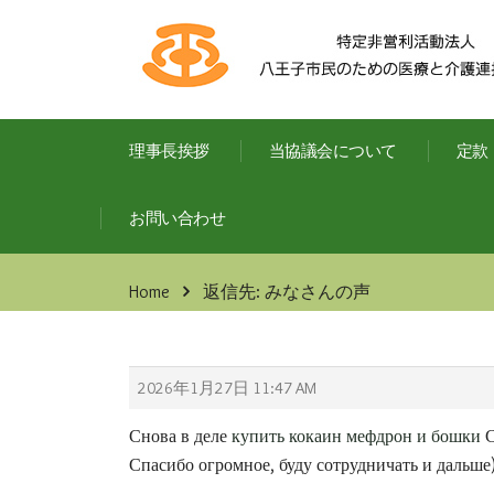
理事長挨拶
当協議会について
定款
お問い合わせ
Home
返信先: みなさんの声
2026年1月27日 11:47 AM
Снова в деле
купить кокаин мефдрон и бошки
С
Спасибо огромное, буду сотрудничать и дальше