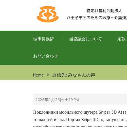
理事長挨拶
当協議会について
定款
お問い合わせ
Home
返信先: みなさんの声
2026年1月23日 4:29 PM
Поклонники мобильного шутера Sniper 3D Ass
тонкостей игры. Портал Sniper3D.ru, запущенн
подробные характеристики оружия всех уровне