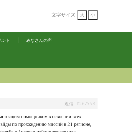
文字サイズ
大
小
ベント
みなさんの声
#267558
返信
настоящим помощником в освоении всех
 гайды по прохождению миссий в 21 регионе,
sniper3d.ru/ игроки найдут актуальную