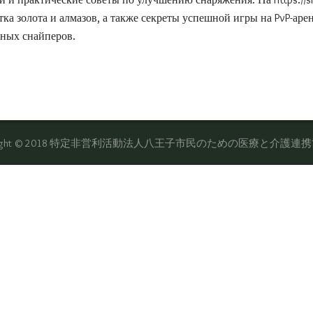
ка золота и алмазов, а также секреты успешной игры на PvP-аре
тных снайперов.
yright © 2018 特定非営利活動法人八王子市民のための医療と介護連