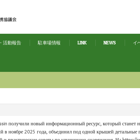
・活動報告
駐車場情報
LINK
NEWS
イ
assin получили новый информационный ресурс, который станет 
ый в ноябре 2025 года, объединил под одной крышей детальные
й и практические советы по улучшению снаряжения. На
https://