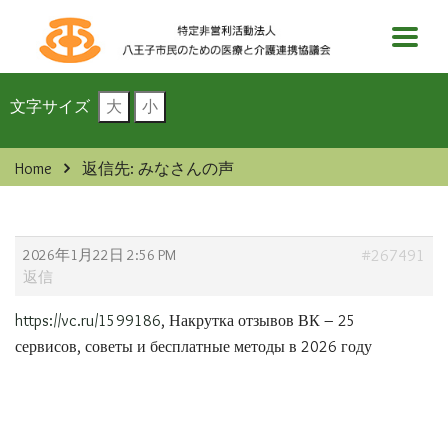
文字サイズ
大
小
Home
返信先: みなさんの声
2026年1月22日 2:56 PM
#267491
返信
https://vc.ru/1599186
, Накрутка отзывов ВК – 25
сервисов, советы и бесплатные методы в 2026 году