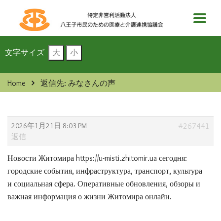
文字サイズ
大
小
Home
返信先: みなさんの声
2026年1月21日 8:03 PM
#267441
返信
Новости Житомира
https://u-misti.zhitomir.ua сегодня:
городские события, инфраструктура, транспорт, культура
и социальная сфера. Оперативные обновления, обзоры и
важная информация о жизни Житомира онлайн.