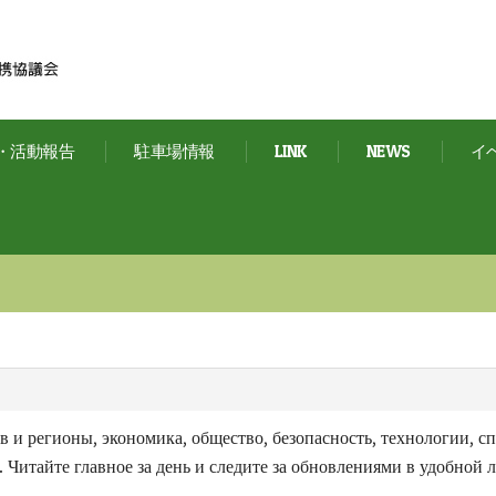
・活動報告
駐車場情報
LINK
NEWS
イ
иев и регионы, экономика, общество, безопасность, технологии, 
 Читайте главное за день и следите за обновлениями в удобной л