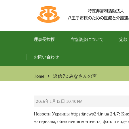
理事長挨拶
当協議会について
定款
お問い合わせ
Home
返信先: みなさんの声
2026年1月12日 10:40 PM
Новости Украины
https://news24.in.ua 24/7: К
материалы, объяснения контекста, фото и видео.