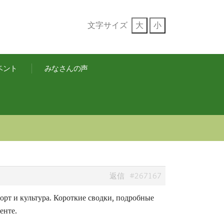
文字サイズ
大
小
ベント
みなさんの声
#267167
返信
спорт и культура. Короткие сводки, подробные
енте.