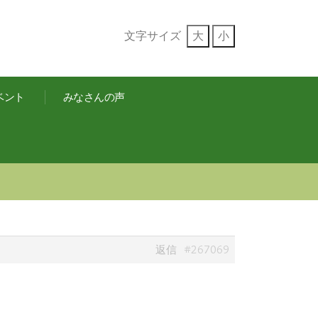
文字サイズ
大
小
ベント
みなさんの声
#267069
返信