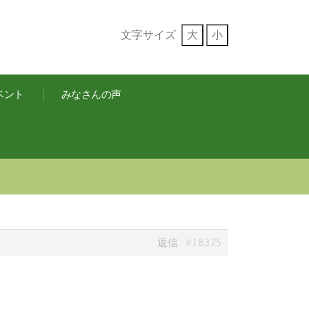
文字サイズ
大
小
ベント
みなさんの声
#18375
返信