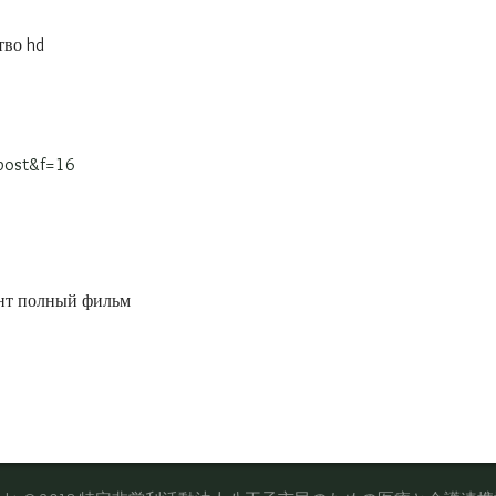
тво hd
=post&f=16
ент полный фильм