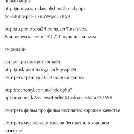
новый мир 2
http://innova.wroclaw.pl/showthread.php?
tid=8882&pid=17869#pid17869
http://ru.pravoteka24.com/user/Turalruvex/
В хорошем качестве HD 720 лучшие фильмы
см онлайн
фильм три смотреть онлайн
http://ruskrasotki.org/user/FsysspbPi/
смотреть трейлер 2019 полный фильм
http://tecnomyl.com.mx/index.php?
option=com_k2&view=itemlist&task=user&id=337659
смотреть фильм про фильм бесплатно хорошем качестве
смотреть мультфильм ужасов бесплатно в хорошем
качестве