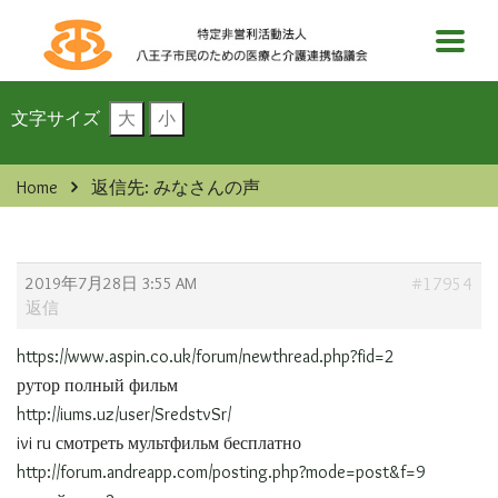
文字サイズ
大
小
Home
返信先: みなさんの声
2019年7月28日 3:55 AM
#17954
返信
https://www.aspin.co.uk/forum/newthread.php?fid=2
рутор полный фильм
http://iums.uz/user/SredstvSr/
ivi ru смотреть мультфильм бесплатно
http://forum.andreapp.com/posting.php?mode=post&f=9