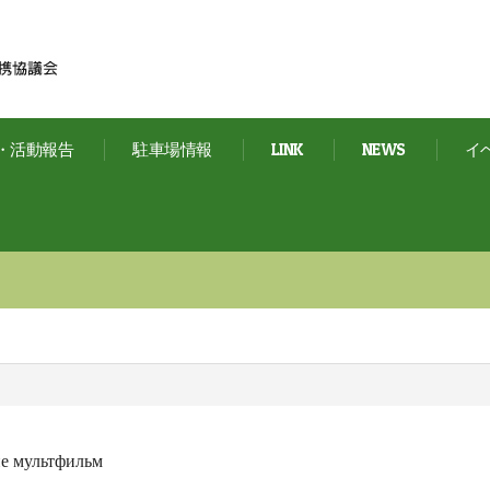
・活動報告
駐車場情報
LINK
NEWS
イ
ие мультфильм