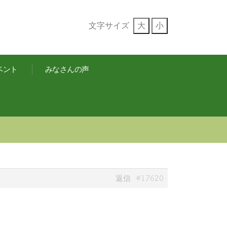
文字サイズ
大
小
ベント
みなさんの声
#17620
返信