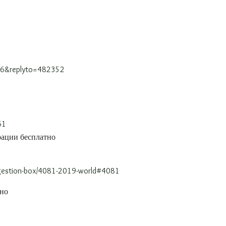
036&replyto=482352
61
рации бесплатно
suggestion-box/4081-2019-world#4081
рно