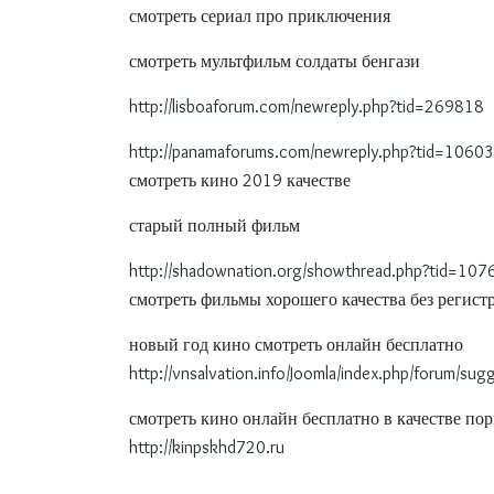
смотреть сериал про приключения
смотреть мультфильм солдаты бенгази
http://lisboaforum.com/newreply.php?tid=269818
http://panamaforums.com/newreply.php?tid=106
смотреть кино 2019 качестве
старый полный фильм
http://shadownation.org/showthread.php?tid=107
смотреть фильмы хорошего качества без регист
новый год кино смотреть онлайн бесплатно
http://vnsalvation.info/Joomla/index.php/forum/
смотреть кино онлайн бесплатно в качестве по
http://kinpskhd720.ru