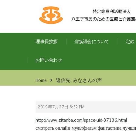
理事長挨拶
当協議会について
定款
お問い合わせ
Home
返信先: みなさんの声
2019年7月27日 8:32 PM
http://www.zitanba.com/space-uid-37136.html
смотреть онлайн мультфильм фантастика лучш