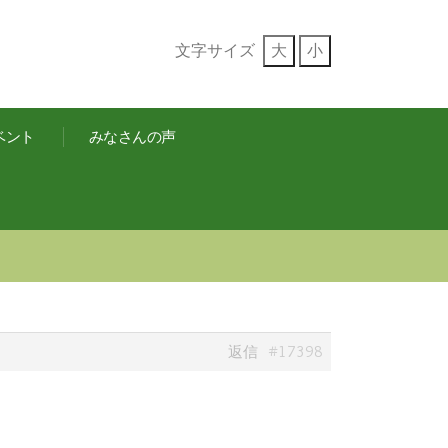
文字サイズ
大
小
ベント
みなさんの声
#17398
返信