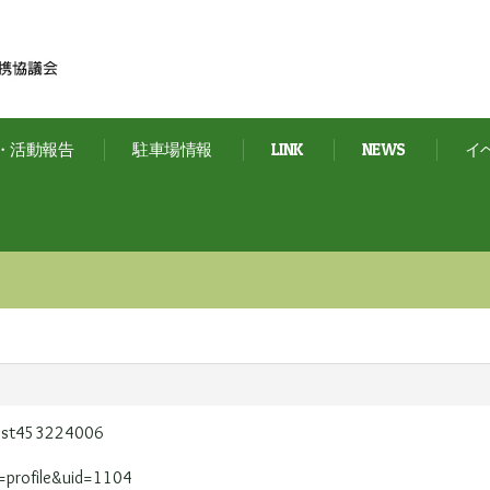
・活動報告
駐車場情報
LINK
NEWS
イ
#post453224006
=profile&uid=1104