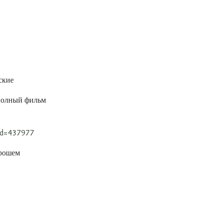
ские
полный фильм
tid=437977
орошем