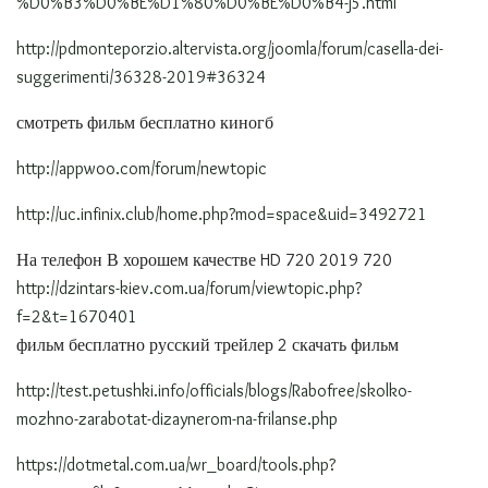
%D0%B3%D0%BE%D1%80%D0%BE%D0%B4-j5.html
http://pdmonteporzio.altervista.org/joomla/forum/casella-dei-
suggerimenti/36328-2019#36324
смотреть фильм бесплатно киногб
http://appwoo.com/forum/newtopic
http://uc.infinix.club/home.php?mod=space&uid=3492721
На телефон В хорошем качестве HD 720 2019 720
http://dzintars-kiev.com.ua/forum/viewtopic.php?
f=2&t=1670401
фильм бесплатно русский трейлер 2 скачать фильм
http://test.petushki.info/officials/blogs/Rabofree/skolko-
mozhno-zarabotat-dizaynerom-na-frilanse.php
https://dotmetal.com.ua/wr_board/tools.php?