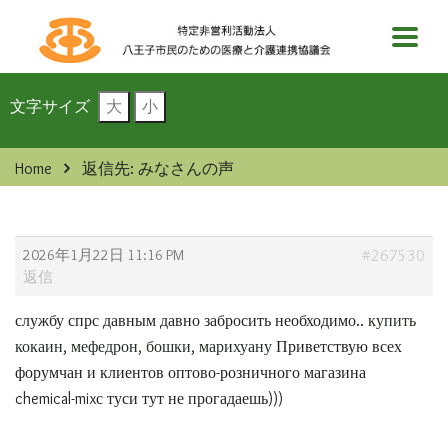
文字サイズ
大
小
Home
返信先: みなさんの声
2026年1月22日 11:16 PM
#267530
返信
службу спрс давным давно забросить необходимо..
купить
кокаин, мефедрон, бошки, марихуану
Приветствую всех
форумчан и клиентов оптово-розничного магазина
chemical-mixс туси тут не прогадаешь)))