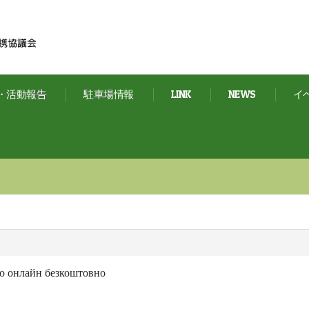
・活動報告
駐車場情報
LINK
NEWS
イ
но онлайн безкоштовно