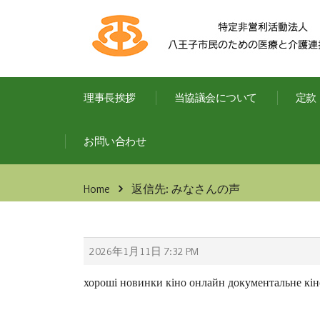
理事長挨拶
当協議会について
定款
お問い合わせ
Home
返信先: みなさんの声
2026年1月11日 7:32 PM
хороші новинки кіно онлайн
документальне кі