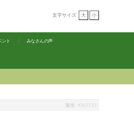
文字サイズ
大
小
ベント
みなさんの声
#267132
返信